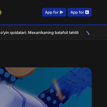
App for
App for
Little Farm
Gates of
 o‘yin qoidalari: Mexanikaning batafsil tahlili