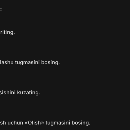
:
iting.
lash» tugmasini bosing.
sishini kuzating.
ish uchun «Olish» tugmasini bosing.