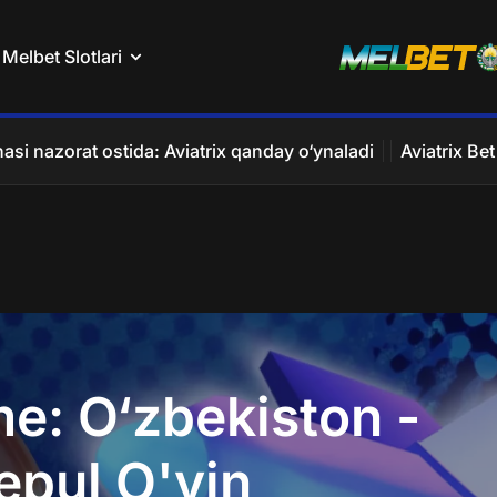
Melbet Slotlari
Sweet Bonanza 1000
More Magic Apple
asi nazorat ostida: Aviatrix qanday o‘ynaladi
Aviatrix Bet
me: O‘zbekiston -
epul O'yin