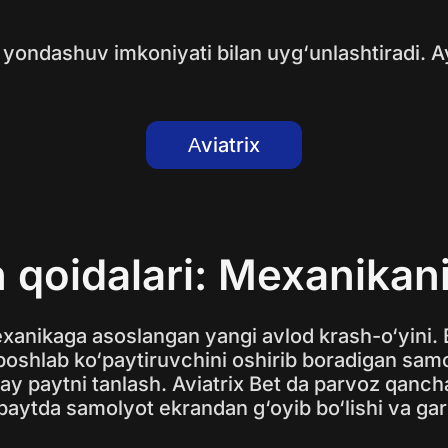
 yondashuv imkoniyati bilan uyg‘unlashtiradi. A
Аviatrix
n qoidalari: Mexanikanin
xanikaga asoslangan yangi avlod krash-o‘yini. B
n boshlab ko‘paytiruvchini oshirib boradigan sam
lay paytni tanlash. Aviatrix Bet da parvoz qanc
n paytda samolyot ekrandan g‘oyib bo‘lishi va ga