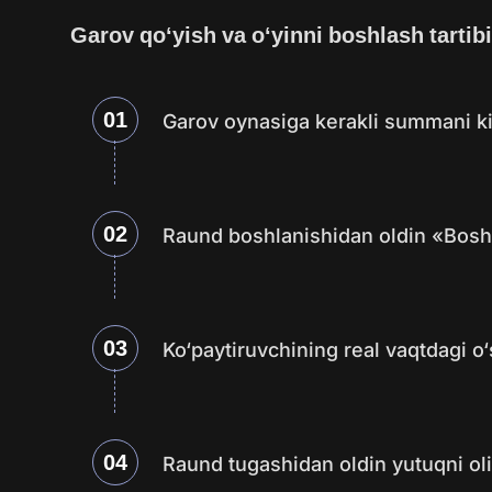
Garov qo‘yish va o‘yinni boshlash tartibi
Garov oynasiga kerakli summani kir
Raund boshlanishidan oldin «Bosh
Ko‘paytiruvchining real vaqtdagi o‘
Raund tugashidan oldin yutuqni ol