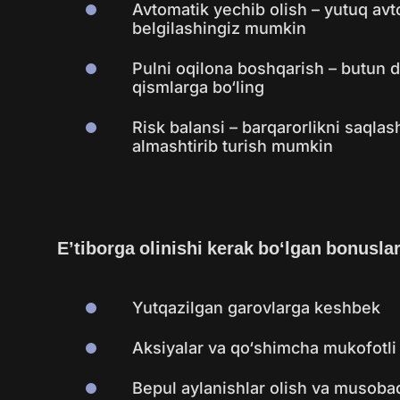
Avtomatik yechib olish – yutuq avt
belgilashingiz mumkin
Pulni oqilona boshqarish – butun d
qismlarga bo‘ling
Risk balansi – barqarorlikni saqlas
almashtirib turish mumkin
E’tiborga olinishi kerak bo‘lgan bonuslar
Yutqazilgan garovlarga keshbek
Aksiyalar va qo‘shimcha mukofotli 
Bepul aylanishlar olish va musoba