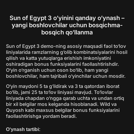
Sun of Egypt 3 o‘yinini qanday o‘ynash –
yangi boshlovchilar uchun bosqichma-
bosqich qo‘llanma
Sun of Egypt 3 demo-ning asosiy maqsadi faol to‘lov
liniyalarida ramzlarning g‘olib kombinatsiyalarini hosil
qilish va katta yutuqlarga erishish imkoniyatini
oshiradigan bonus funksiyalarini faollashtirishdir.
O‘yin o‘rganish uchun oson bo‘lib, ham yangi
boshlovchilar, ham tajribali o‘yinchilar uchun mosdir.
O‘yin maydoni 5 ta g‘ildirak va 3 ta qatordan iborat
bo‘lib, jami 25 ta to‘lov liniyasi mavjud. To‘lovlar
liniyada chapdan o‘ngga qarab uchta va undan ortiq
bir xil belgilar mos kelganda hisoblanadi. Wild va
Quyosh kabi maxsus belgilar bonus funksiyalarini
faollashtirishga yordam beradi.
O‘ynash tartibi: