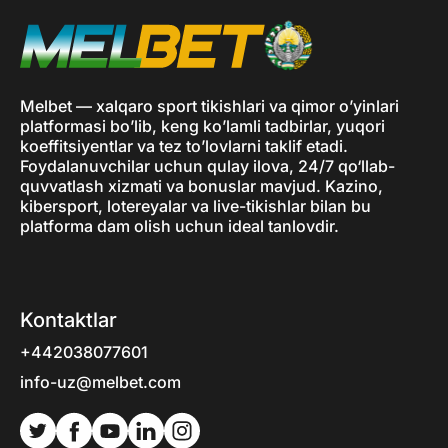
bosishi kerak. Ba’zi hollarda mobil ilovalar
orqali ham kirish mumkin. Bu o‘yin bilan
tanishish, uning mexanikasi, bonuslari va
dizaynini hisobni to‘ldirmasdan baholashning
qulay usulidir. Ayniqsa, tavakkal qilmasdan
boshlashni xohlaydigan yangi o‘yinchilar
Melbet — xalqaro sport tikishlari va qimor o’yinlari
uchun juda foydali.
platformasi bo’lib, keng ko’lamli tadbirlar, yuqori
koeffitsiyentlar va tez to’lovlarni taklif etadi.
Foydalanuvchilar uchun qulay ilova, 24/7 qo‘llab-
quvvatlash xizmati va bonuslar mavjud. Kazino,
kibersport, lotereyalar va live-tikishlar bilan bu
platforma dam olish uchun ideal tanlovdir.
Kontaktlar
+442038077601
info-uz@melbet.com