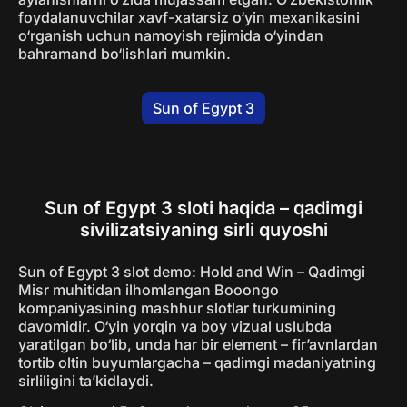
foydalanuvchilar xavf-xatarsiz o‘yin mexanikasini
o‘rganish uchun namoyish rejimida o‘yindan
bahramand bo‘lishlari mumkin.
Sun of Egypt 3
Sun of Egypt 3 sloti haqida – qadimgi
sivilizatsiyaning sirli quyoshi
Sun of Egypt 3 slot demo: Hold and Win – Qadimgi
Misr muhitidan ilhomlangan Booongo
kompaniyasining mashhur slotlar turkumining
davomidir. O‘yin yorqin va boy vizual uslubda
yaratilgan bo‘lib, unda har bir element – fir’avnlardan
tortib oltin buyumlargacha – qadimgi madaniyatning
sirliligini ta’kidlaydi.