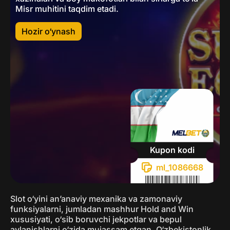
Misr muhitini taqdim etadi.
Hozir o‘ynash
Kupon kodi
ml_1086668
Slot o‘yini an’anaviy mexanika va zamonaviy
funksiyalarni, jumladan mashhur Hold and Win
xususiyati, o‘sib boruvchi jekpotlar va bepul
aylanishlarni o‘zida mujassam etgan. O‘zbekistonlik