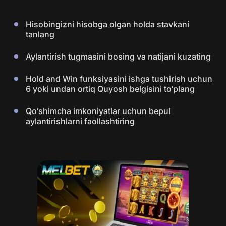
Hisobingizni hisobga olgan holda stavkani
tanlang
Aylantirish tugmasini bosing va natijani kuzating
Hold and Win funksiyasini ishga tushirish uchun
6 yoki undan ortiq Quyosh belgisini to‘plang
Qo‘shimcha imkoniyatlar uchun bepul
aylantirishlarni faollashtiring