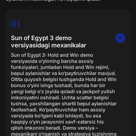
01
Sun of Egypt 3 demo
versiyasidagi mexanikalar
Sun of Egypt 3: Hold and Win demo
versiyasida o‘yinning barcha asosiy
funksiyalari, jumladan Hold and Win rejimi,
bepul aylanishlar va ko‘paytiruvchilar mavjud.
Oltita quyosh belgisi tushganda Hold and Win
bonus o‘yini ishga tushadi, bunda har bir
yangi belgi o‘z joyida qoladi va jackpot yutish
imkoniyatini oshiradi. Uchta scatter belgisi
tushsa, yaxshilangan shartli bepul aylanishlar
faollashadi. Ko‘paytiruvchilar ham asosiy
versiyada bo‘lgani kabi ishlaydi, bu esa
haqiqiy o‘yin jarayonini xavf-xatarsiz his
qilish imkonini beradi. Demo versiya –
mexanikani o‘rganish va strategiya tuzishning